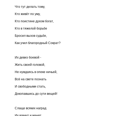
Что тут делать тому,
Кто живёт по уму,
Кто поистине духом богат,
Кто в тяжелой борьбе
Бросил вызов судьбе,
Как учил благородный Сократ?
Их девиз боевой -
Жить своей головой,
Не нуждаясь в опеке ничьей,
Всё на свете познать
И свободными стать,
Докопавшись до сути вещей!
Слаще всяких наград
Их влекут и манят