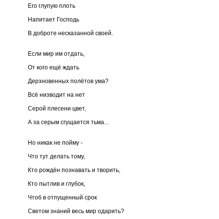
Его глупую плоть
Напитает Господь
В доброте несказанной своей.
Если мир им отдать,
От кого ещё ждать
Дерзновенных полётов ума?
Всё низводит на нет
Серой плесени цвет,
А за серым сгущается тьма...
Но никак не пойму -
Что тут делать тому,
Кто рождён познавать и творить,
Кто пытлив и глубок,
Чтоб в отпущенный срок
Светом знаний весь мир одарить?