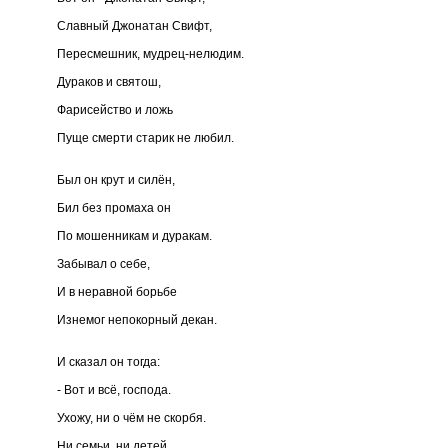
Славный Джонатан Свифт,
Пересмешник, мудрец-нелюдим.
Дураков и святош,
Фарисейство и ложь
Пуще смерти старик не любил.
Был он крут и силён,
Бил без промаха он
По мошенникам и дуракам.
Забывал о себе,
И в неравной борьбе
Изнемог непокорный декан.
И сказал он тогда:
- Вот и всё, господа.
Ухожу, ни о чём не скорбя.
Ни семьи, ни детей,