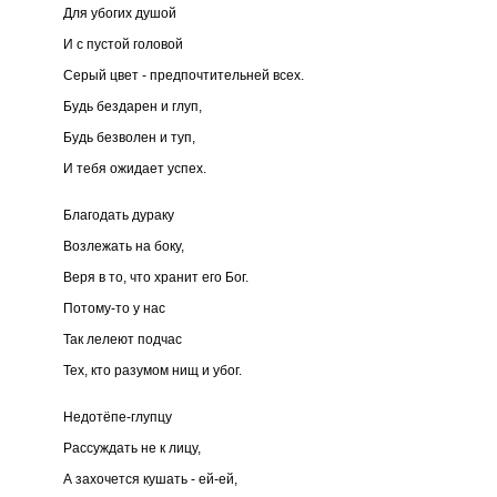
Для убогих душой
И с пустой головой
Серый цвет - предпочтительней всех.
Будь бездарен и глуп,
Будь безволен и туп,
И тебя ожидает успех.
Благодать дураку
Возлежать на боку,
Веря в то, что хранит его Бог.
Потому-то у нас
Так лелеют подчас
Тех, кто разумом нищ и убог.
Недотёпе-глупцу
Рассуждать не к лицу,
А захочется кушать - ей-ей,