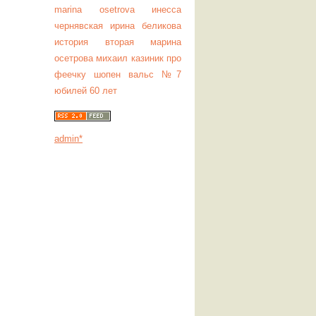
marina osetrova
инесса
чернявская
ирина беликова
история вторая
марина
осетрова
михаил казиник
про
феечку
шопен вальс №7
юбилей 60 лет
admin*