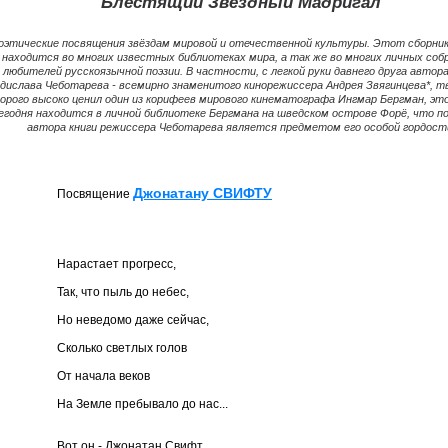
"Блестящий Звездный Мадригал"
оэтические посвящения звёздам мировой и отечественной культуры. Этот сборник
находится во многих известных библиотеках мира, а так же во многих личных соб
любителей русскоязычной поэзии. В частности, с легкой руки давнего друга автора
дислава Чеботарева - всемирно знаменитого кинорежиссера Андрея Звягинцева*, 
орого высоко ценил один из корифеев мирового кинематографа Ингмар Бергман, эт
егодня находится в личной библиотеке Бергмана на шведском острове Форё, что п
автора книги режиссера Чеботарева является предметом его особой гордост
Джонатану СВИФТУ
Посвящение
Нарастает прогресс,
Так, что пыль до небес,
Но неведомо даже сейчас,
Сколько светлых голов
От начала веков
На Земле пребывало до нас...
Вот он - Джонатан Свифт,