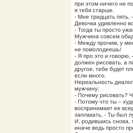
при этом ничего не п
я тебя старше.
- Мне тридцать пять,
Девочка удивленно в
- Тогда ты просто уж
Мужчина совсем обид
- Между прочим, у ме
не помолодеешь!
- Я про это и говорю, 
должен рисовать, а п
другое, тебе будет п
если много.
Нереальность диалог
мужчину:
- Почему рисовать? Ч
- Потому что ты – худ
воспринимает ее всер
заплакать, - Ты был 
И, родившись снова, 
иначе ведь просто п