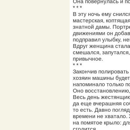
Она повернулась и п
* * *
В эту ночь ему снилс
мастерская, коптящая
знатной дамы. Портре
движениями он добав
подправил улыбку, н
Вдруг женщина стала
смешался, запутался,
привычное.
* * *
Закончив полировать
хозяин машины будет
напоминало только по
Оно восстановлению,
Весь день жестянщику
да еще вчерашняя со
то есть. Давно погля
времени не хватало
на помятое крыло: дл
сгодится.