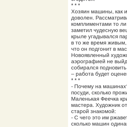
* * *
Хозяин машины, как и
доволен. Рассматрива
комплиментами то ли 
заметил чудесную ве
крыле угадывался па
в то же время живым
что он подгонит в ма
Новоявленный художн
аэрографией не выйде
собирался подновить 
– работа будет оцене
* * *
- Почему на машинах
посуди, сколько прож
Маленькая Феечка кр
мастера. Художник о
старой знакомой:
- С чего это им ржаве
сколько машин одинак