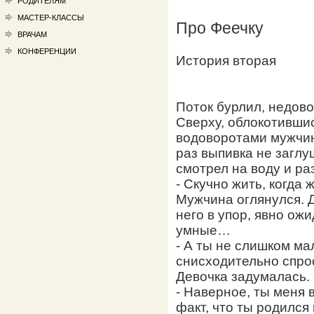
РОДИТЕЛЯМ
МАСТЕР-КЛАССЫ
Про Феечку
ВРАЧАМ
КОНФЕРЕНЦИИ
История вторая
Поток бурлил, недово
Сверху, облокотивши
водоворотами мужчин
раз выпивка не заглу
смотрел на воду и р
- Скучно жить, когда 
Мужчина оглянулся. Д
него в упор, явно ож
умные…
- А ты не слишком ма
снисходительно спро
Девочка задумалась.
- Наверное, ты меня 
факт, что ты родился