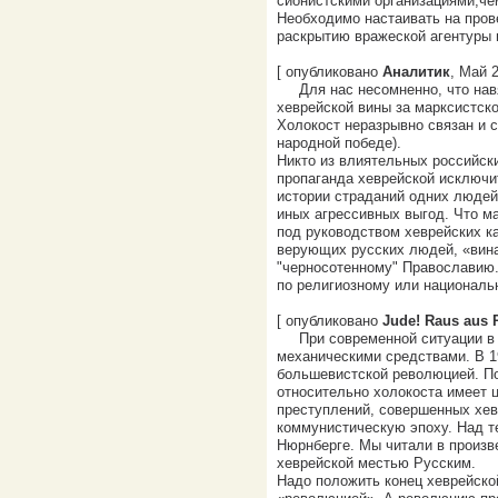
сионистскими организациями,че
Необходимо настаивать на пров
раскрытию вражеской агентуры и
[ опубликовано
Аналитик
, Май 2
Для нас несомненно, что на
хеврейской вины за марксистско
Холокост неразрывно связан и с
народной победе).
Никто из влиятельных российски
пропаганда хеврейской исключит
истории страданий одних людей 
иных агрессивных выгод. Что ма
под руководством хеврейских к
верующих русских людей, «вин
"черносотенному" Православию
по религиозному или националь
[ опубликовано
Jude! Raus aus 
При современной ситуации в 
механическими средствами. В 1
большевистской революцией. По
относительно холокоста имеет 
преступлений, совершенных хев
коммунистическую эпоху. Над те
Нюрнберге. Мы читали в произв
хеврейской местью Русским.
Надо положить конец хеврейско