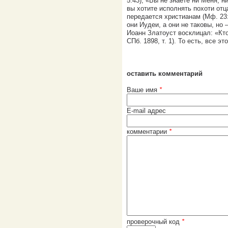
5:43); «Вы не знаете ни Меня, н
вы хотите исполнять похоти отц
передается христианам (Мф. 23:3
они Иудеи, а они не таковы, но 
Иоанн Златоуст восклицал: «Кто
СПб. 1898, т. 1). То есть, все 
оставить комментарий
Ваше имя
*
E-mail адрес
комментарии
*
проверочный код
*