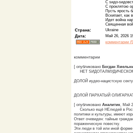
С sидо-sидовс
С проклятою о
Пусть ярость 
Вскипает, как 
Идет война на
Священная вой
Страна:
Ukraine
Дата:
Май 26, 2026 1
комментарии (5
комментарии
[ опубликовано
Богдан Хмельни
НЕТ SИДОТАЛМУДИЧЕСКО
ДОЛОЙ иудео-нацистскую сек
ДОЛОЙ ПАРХАТЫЙ ОЛИГАРХАТ
[ опубликовано
Аналитик
, Май 2
Сколько ещё НЕлюдей в Росс
политики и культуры, имеют изр
Ответ очевиден: тайные гражда
пораженческую повестку.
Эти люди в той или иной форм