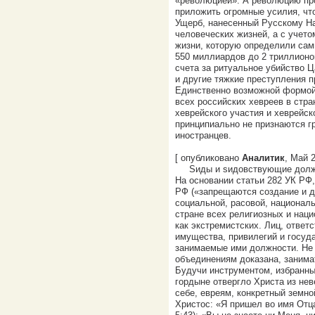
«революцией». А революцию про
приложить огромные усилия, чт
Ущерб, нанесенный Русскому На
человеческих жизней, а с учето
жизни, которую определили сами 
550 миллиардов до 2 триллионо
счета за ритуальное убийство 
и другие тяжкие преступления п
Единственно возможной формой 
всех российских хевреев в стр
хеврейского участия и хеврейс
принципиально не признаются г
иностранцев.
[ опубликовано
Аналитик
, Май 2
Sиды и sидовствующие долж
На основании статьи 282 УК РФ,
РФ («запрещаются создание и д
социальной, расовой, националь
стране всех религиозных и нац
как экстремистских. Лиц, отве
имущества, привилегий и госуда
занимаемые ими должности. Не 
объединениям доказана, занима
Будучи инструментом, избранны
гордыне отвергло Христа из нев
себе, евреям, конкретный земно
Христос: «Я пришел во имя Отца