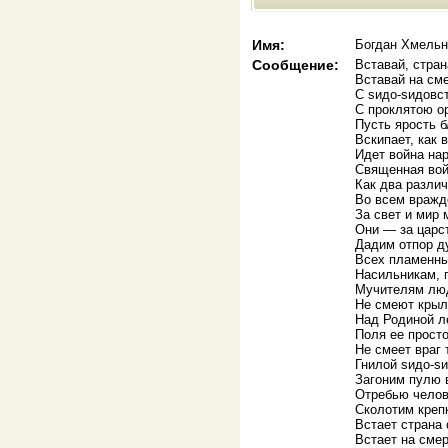
Имя:
Богдан Хмельн
Сообщение:
Вставай, стран
Вставай на см
С sидо-sидовс
С проклятою ор
Пусть ярость 
Вскипает, как 
Идет война на
Священная вой
Как два разли
Во всем вражд
За свет и мир 
Они — за царс
Дадим отпор 
Всех пламенны
Насильникам, 
Мучителям лю
Не смеют крыл
Над Родиной л
Поля ее прост
Не смеет враг 
Гнилой sидо-s
Загоним пулю 
Отребью челов
Сколотим крепк
Встает страна 
Встает на сме