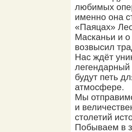
любимых опер
именно она с
«Паяцах» Лео
Масканьи и о
возвысил тра
Нас ждёт уни
легендарны
будут петь д
атмосфере.
Мы отправим
и величествен
столетий ист
Побываем в 