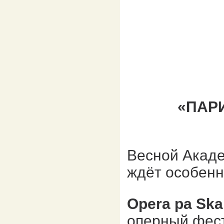
«ПАР
Весной Акаде
ждёт особенн
Opera pa Ska
оперный фест