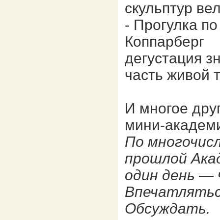
скульптур ве
- Прогулка п
Коппарберг
дегустация з
часть живой 
И многое друг
мини-академ
По многочис
прошлой Ака
один день —
Впечатлятьс
Обсуждать.