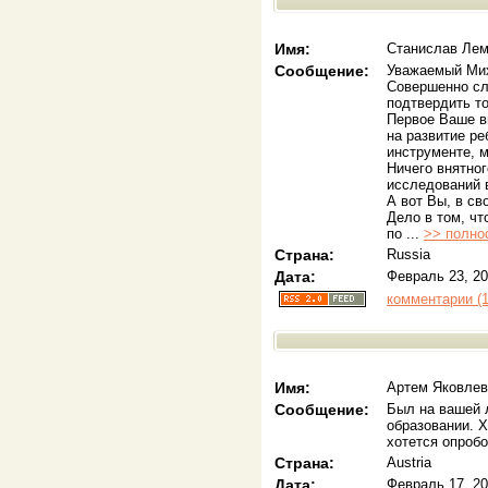
Имя:
Станислав Ле
Сообщение:
Уважаемый Ми
Совершенно сл
подтвердить то
Первое Ваше в
на развитие ре
инструменте, 
Ничего внятног
исследований в
А вот Вы, в св
Дело в том, чт
по ...
>> полнос
Страна:
Russia
Дата:
Февраль 23, 20
комментарии (1
Имя:
Артем Яковлев
Сообщение:
Был на вашей 
образовании. 
хотется опроб
Страна:
Austria
Дата:
Февраль 17, 20