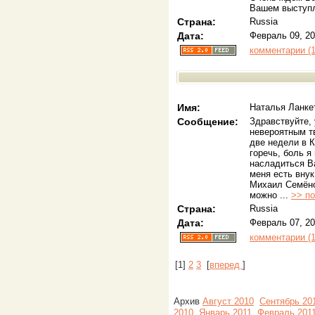
Вашем выступле
Страна:
Russia
Дата:
Февраль 09, 20
комментарии (1
Имя:
Наталья Ланке
Сообщение:
Здравствуйте,
невероятным тв
две недели в К
горечь, боль я
насладиться В
меня есть внук
Михаил Семёнов
можно ...
>> по
Страна:
Russia
Дата:
Февраль 07, 20
комментарии (1
[
1
]
2
3
[
вперед
]
Архив
Август 2010
Сентябрь 20
2010
Январь 2011
Февраль 201