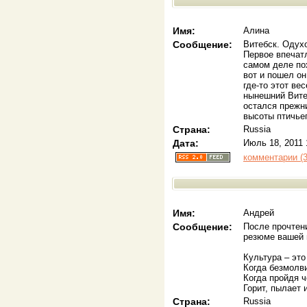
Имя:
Алина
Сообщение:
Витебск. Одух
Первое впечатл
самом деле по
вот и пошел он
где-то этот ве
нынешний Вите
остался прежни
высоты птичьег
Страна:
Russia
Дата:
Июль 18, 2011 
комментарии (3
Имя:
Андрей
Сообщение:
После прочтени
резюме вашей г
Культура – это
Когда безмолви
Когда пройдя 
Горит, пылает 
Страна:
Russia