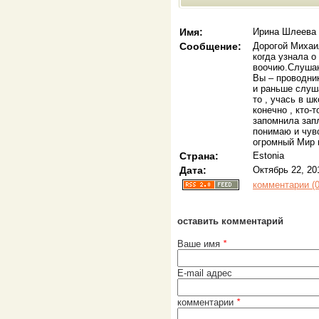
Имя:
Ирина Шлеева
Сообщение:
Дорогой Михаи
когда узнала о
воочию.Слушаю
Вы – проводник
и раньше слуша
то , учась в ш
конечно , кто-
запомнила запл
понимаю и чувс
огромный Мир 
Страна:
Estonia
Дата:
Октябрь 22, 20
комментарии (0
оставить комментарий
Ваше имя
*
E-mail адрес
комментарии
*