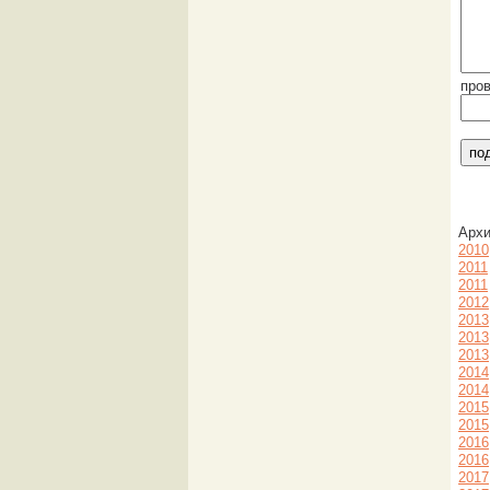
про
Арх
2010
2011
2011
2012
2013
2013
2013
2014
2014
2015
2015
2016
2016
2017