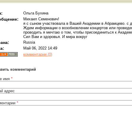
я:
Ольга Бухина
общение:
Михаил Семенович!
я с сыном участвовала в Вашей Академии в Абрамцево. с д
Ждем информации о возобновлении концертов или проведен
проводить я мечтаю о том, чтобы присоединиться к Академ
Сил Вам и здоровья. И мира вокруг
ана:
Russia
а:
Май 06, 2022 14:49
комментарии (0)
авить комментарий
е имя
*
il адрес
ментарии
*