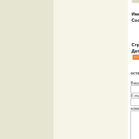
Им
Со
Стр
Дат
ост
Ваш
E-ma
ком