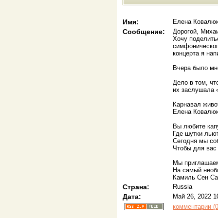
Имя:
Елена Ковалю
Сообщение:
Дорогой, Миха
Хочу поделить
симфоническог
концерта я на
Вчера было мно
Дело в том, чт
их заслушала «
Карнавал живо
Елена Ковалю
Вы любите кап
Где шутки льют
Сегодня мы соб
Чтобы для вас
Мы приглашаем
На самый нео
Камиль Сен Са
Страна:
Russia
Дата:
Май 26, 2022 1
комментарии (0